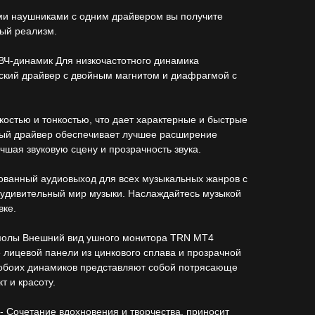
и наушниками с одним драйвером вы получите
ый реализм.
ВЧ-динамик Для низкочастотного динамика
ский драйвер с двойным магнитом и диафрагмой с
костью и тонкостью, что дает характерные и быстрые
ый драйвер обеспечивает лучшее расширение
чшая звуковую сцену и прозрачность звука.
ованный аудиовыход для всех музыкальных жанров с
в удивительный мир музыки. Наслаждайтесь музыкой
вке.
смолы Внешний вид ушного монитора TRN MT4
 лицевой панели из цинкового сплава и прозрачной
 обоих динамиков представляют собой потрясающе
 и красоту.
 Сочетание вдохновения и творчества, приносит