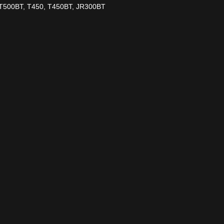
T500BT, T450, T450BT, JR300BT