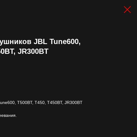
ушников JBL Tune600,
50BT, JR300BT
Tune600, T500BT, T450, T450BT, JR300BT
еевания.