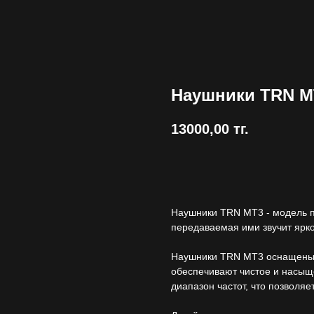
Наушники TRN M
13000,00
тг.
Купить
Наушники TRN MT3 - модель пр
передаваемая ими звучит ярко
Наушники TRN MT3 оснащены 
обеспечивают чистое и насыщ
диапазон частот, что позволя