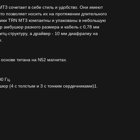
T3 сочетает в себе стиль и удобство. Они имеют
что позволяет носить их на протяжении длительного
ники TRN MT3 компактны и упакованы в небольшую
пар амбушюр разного размера и кабель с 0,78 мм
итц-структуру, а драйвер - 10 мм диафрагму на
х.
основе титана на N52 магнитах.
0 Гц.
юр (4 с толстым и 3 с тонким сердечниками)1.