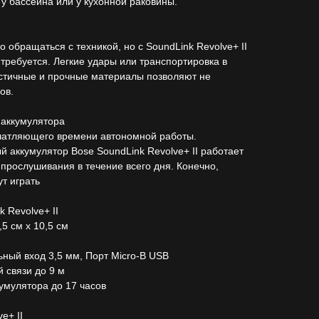
 у бассейна или у кухонной раковины.
о обращаться с техникой, но с SoundLink Revolve+ II
 требуется. Легкие удары или транспортировка в
астичные и прочные материалы позволяют не
ов.
 аккумулятора
ечатляющего времени автономной работы.
аккумулятор Bose SoundLink Revolve+ II работает
я прослушивания в течение всего дня. Конечно,
т играть
 Revolve+ II
,5 см x 10,5 см
ный вход 3,5 мм, Порт Micro-B USB
 связи до 9 м
умулятора до 17 часов
e+ II