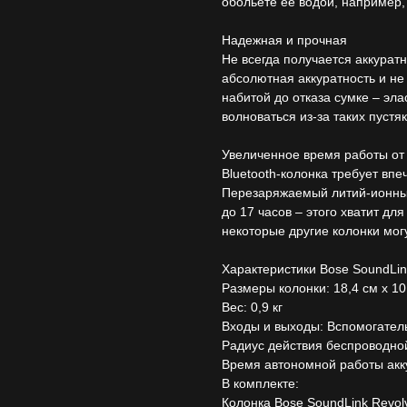
обольете ее водой, например,
Надежная и прочная
Не всегда получается аккуратн
абсолютная аккуратность и не
набитой до отказа сумке – эл
волноваться из-за таких пустяк
Увеличенное время работы от
Bluetooth-колонка требует вп
Перезаряжаемый литий-ионный 
до 17 часов – этого хватит дл
некоторые другие колонки могу
Характеристики Bose SoundLink
Размеры колонки: 18,4 см x 10
Вес: 0,9 кг
Входы и выходы: Вспомогатель
Радиус действия беспроводной
Время автономной работы акк
В комплекте:
Колонка Bose SoundLink Revolv