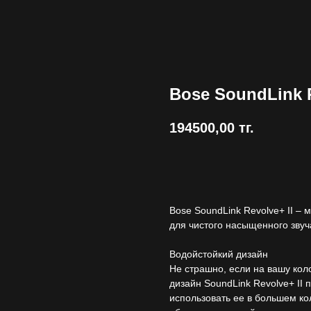
Bose SoundLink Re
194500,00
тг.
Купить
Bose SoundLink Revolve+ II – 
для чистого насыщенного зву
Водойстойкий дизайн
Не страшно, если на вашу ко
дизайн SoundLink Revolve+ II 
использовать ее в большем кол