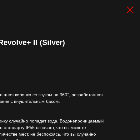
volve+ II (Silver)
мощная колонка со звуком на 360°, разработанная
чания с внушительным басом.
лонку случайно попадет вода. Водонепроницаемый
по стандарту IP55 означает, что вы можете
ичестве мест, не беспокоясь, что вы случайно