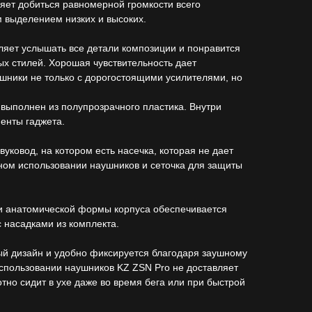
яет добиться равномерной громкости всего
 выделением низких и высоких.
ляет услышать все детали композиции и понравится
х стилей. Хорошая чувствительность дает
шники не только с дорогостоящими усилителями, но
выполнен из полупрозрачного пластика. Внутри
енты гаджета.
уковод, на котором есть насечка, которая не дает
ном использовании наушников и сеточка для защиты
 и анатомической формы корпуса обеспечивается
 насадками из комплекта.
ый дизайн и удобно фиксируется благодаря заушному
спользовании наушников KZ ZSN Pro не доставляет
отно сидит в ухе даже во время бега или при быстрой