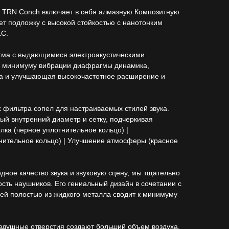
а TRN Conch включает в себя алмазную Композитную
т подложку с высокой стойкостью с нанотонким
LC.
гма с выдающимися электроакустическими
к минимуму вибрации диафрагмы динамика,
а и улучшающая высокочастотное расширение и
 фильтра сопел для настраиваемых стилей звука.
ый внутренний диаметр и сетку, подчеркивая
лка (черное уплотнительное кольцо) |
нительное кольцо) | Улучшение атмосферы (красное
дное качество звука и звуковую сцену, мы тщательно
сть наушников. Его гениальный дизайн в сочетании с
ей полостью из жидкого металла сводит к минимуму
душные отверстия создают больший объем воздуха,