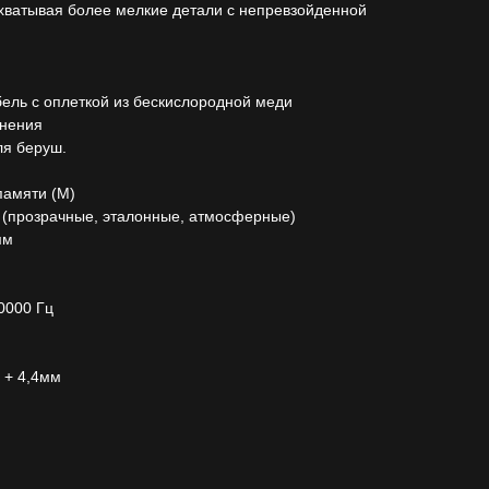
хватывая более мелкие детали с непревзойденной
ель с оплеткой из бескислородной меди
нения
ля беруш.
памяти (М)
и (прозрачные, эталонные, атмосферные)
мм
0000 Гц
 + 4,4мм