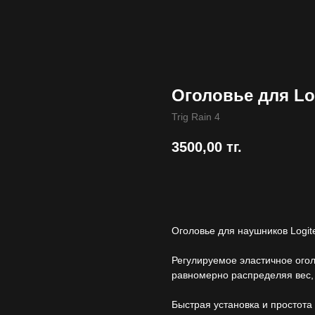
Оголовье для Log
Trig Rain 4
3500,00
тг.
Купить
Оголовье для наушников Logite
Регулируемое эластичное огол
равномерно распределяя вес, 
Быстрая установка и простота