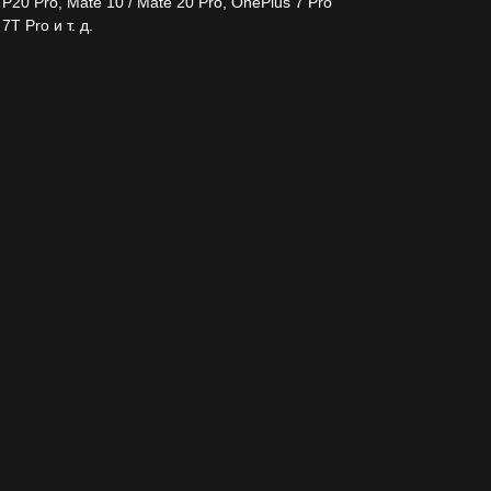
P20 Pro, Mate 10 / Mate 20 Pro, OnePlus 7 Pro
T Pro и т. д.