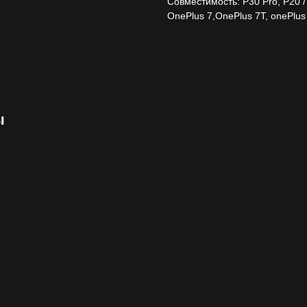
Совместимость: P30 Pro, P20 / 
OnePlus 7,OnePlus 7T, onePlus 7
ы