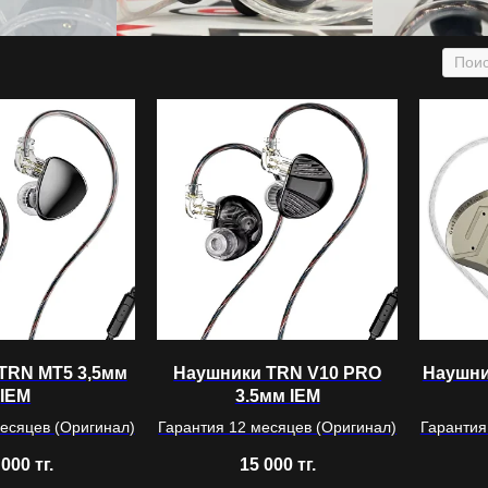
TRN MT5 3,5мм
Наушники TRN V10 PRO
Наушни
IEM
3.5мм IEM
есяцев (Оригинал)
Гарантия 12 месяцев (Оригинал)
Гарантия
 000
тг.
15 000
тг.