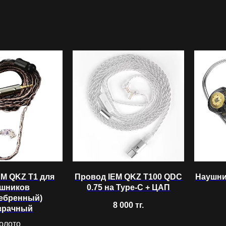
EM QKZ T1 для
Провод IEM QKZ T100 QDC
Наушни
шников
0.75 на Type-C + ЦАП
ребренный)
8 000
тг.
зрачный
олото