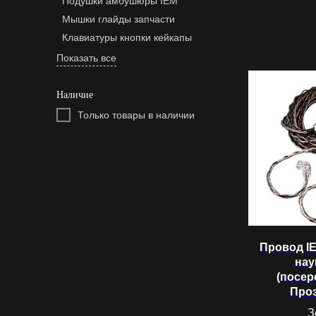
Подушки амбушюры IEM
Мышки глайды запчасти
Клавиатуры кнопки кейкапы
Показать все
Наличие
Только товары в наличии
Провод I
нау
(посе
Про
З