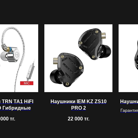
 TRN TA1 HiFI
Наушники IEM KZ ZS10
Наушни
 Гибридные
PRO 2
Гаранти
 000
тг.
22 000
тг.