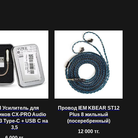
 Усилитель для
Провод IEM KBEAR ST12
иков CX-PRO Audio
Plus 8 жильный
 Type-C + USB C на
(посеребренный)
3,5
12 000
тг.
6 000
тг.