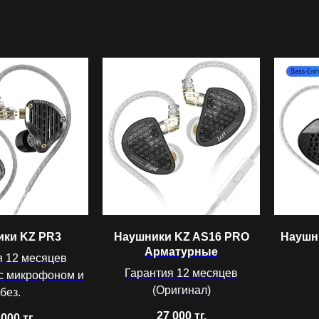
ки KZ PR3
Наушники KZ AS16 PRO
Наушн
Арматурные
я 12 месяцев
Гарантия 12 месяцев
 c микрофоном и
(Оригинал)
без.
27 000
тг.
 000
тг.