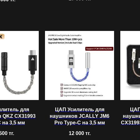
илитель для
ЦАП Усилитель для
ЦАП
в QKZ CX31993
наушников JCALLY JM6
наушн
 на 3,5 мм
Pro Type-C на 3,5 мм
CX31993
500
тг.
12 000
тг.