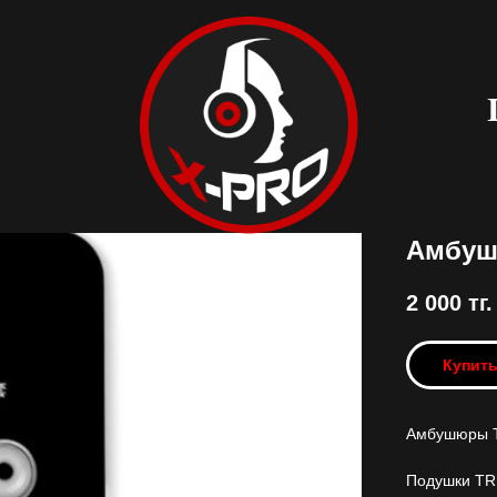
Амбуш
2 000
тг.
Купит
Амбушюры T
Подушки TRN