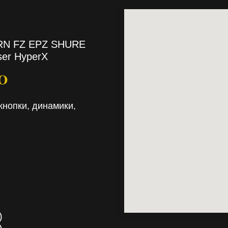
TRN FZ EPZ SHURE
ser HyperX
RO
кнопки, динамики,
)