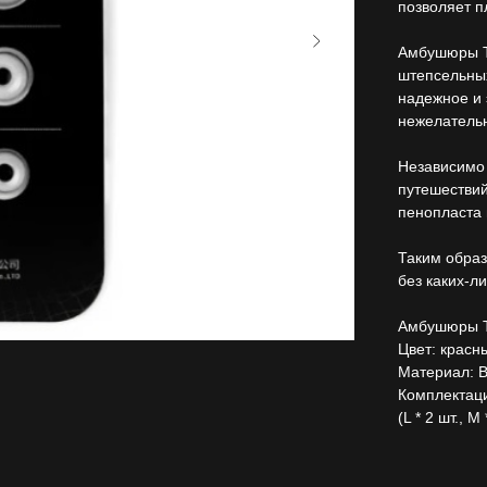
позволяет п
Амбушюры T
штепсельны
надежное и
нежелатель
Независимо 
путешествий
пенопласта 
Таким образ
без каких-л
Амбушюры T
Цвет: красн
Материал: В
Комплектаци
(L * 2 шт., M 