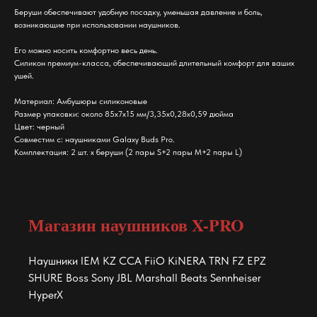
Беруши обеспечивают удобную посадку, уменьшая давление и боль,
возникающие при использовании наушников.
Его можно носить комфортно весь день.
Силикон премиум-класса, обеспечивающий длительный комфорт для ваших
ушей.
Материал: Амбушюры силиконовые
Размер упаковки: около 85x7x15 мм/3,35x0,28x0,59 дюйма
Цвет: черный
Совместим с: наушниками Galaxy Buds Pro.
Комплектация: 2 шт. х беруши (2 пары S+2 пары M+2 пары L)
Магазин наушников X-PRO
Наушники IEM KZ CCA FiiO KiNERA TRN FZ EPZ
SHURE Boss Sony JBL Marshall Beats Sennheiser
HyperX