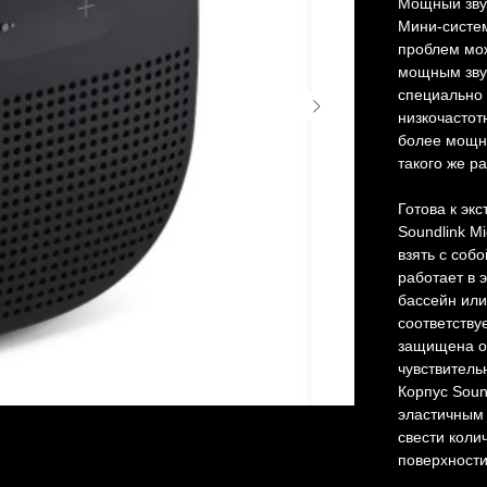
Мощный зву
Мини-систем
проблем мож
мощным звуч
специально 
низкочастот
более мощны
такого же р
Готова к эк
Soundlink M
взять с соб
работает в 
бассейн или
соответствуе
защищена от
чувствитель
Корпус Soun
эластичным 
свести коли
поверхности