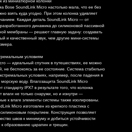
к из миниатюрной колонки
а Bose SoundLink Micro настолько мала, что ее без
но взять куда угодно. При этом колонка удивляет
анием. Каждая деталь SoundLink Micro — от
разработанного динамика до силиконовой пассивной
ной мембраны — решают главную задачу: создавать
й и качественный звук, чем другие мини-системы
азмера.
стремальным условиям
icro — идеальный спутник в путешествиях, ее можно
ой, не беспокоясь за ее состояние. Система стабильно
экстремальных условиях, например, после падения в
 морскую воду. Влагозащита SoundLink Micro
т стандарту IPX7 в результате того, что колонка
 влаги не только снаружи, но и изнутри —
ные к влаге элементы системы также изолированы.
dLink Micro изготовлен из крепкого пластика с
силиконовым покрытием. Конструкция позволяет
чество швов к минимуму и добиться устойчивости
 к образованию царапин и трещин.