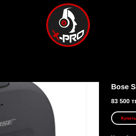
Bose S
83 500
тг
Купит