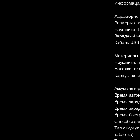
Информация
Характерист
Размеры / в
Наушники: 1,
Зарядный чех
Кабель USB:
Материалы
Наушники: п
Насадки: си
Корпус: жес
Аккумулято
Время автон
Время заряд
Время заряд
Время быстр
Способ заря
Тип аккумул
таблетка)