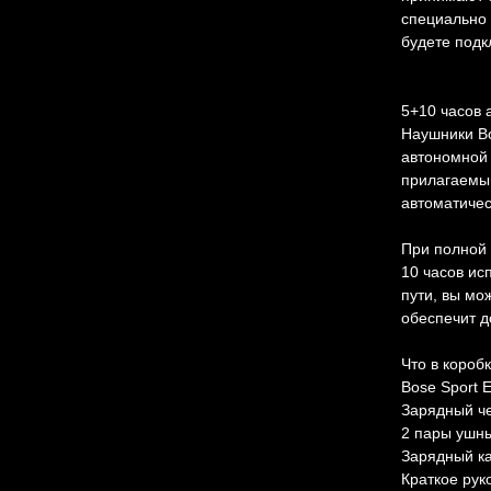
специально 
будете под
5+10 часов 
Наушники Bo
автономной 
прилагаемый
автоматичес
При полной 
10 часов ис
пути, вы мо
обеспечит д
Что в короб
Bose Sport 
Зарядный ч
2 пары ушны
Зарядный ка
Краткое рук