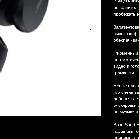
В наушниках
исполнитель
пробежать е
Запатентова
высокоэффе
обеспечиваю
Фирменный а
автоматичес
видео и гол
громкости.
Новые насад
что очень в
добавляют э
блокировки 
на музыке и
Bose Sport 
наушники, 
принимают с