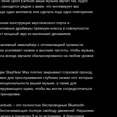
 Bose Sport Earbuds ваша музыка звучит так, будто
 находится рядом с вами, что мотивирует вас
ще один километр или сделать еще одно повторение.
нная конструкция акустического порта и
ктивные драйверы премиум-класса в совокупности
т мощный звук из маленьких динамиков.
ктивный эквалайзер с оптимизацией громкости
ки усиливает низкие и высокие частоты, чтобы музыка,
оса всегда звучали сбалансированно на любом уровне
ки StayHear Max плотно закрывают слуховой проход,
ажно для прослушивания глубоких низких нот, которые
моциональности вашей музыке, а также для
окружающего шума, чтобы вы могли сосредоточиться
 тренировке.
Earbuds – это полностью беспроводные Bluetooth-
обеспечивающие полную свободу движений. Наушники
игнал в пределах 9 м от источника. А благодаря