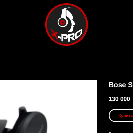
Bose S
130 000
Купит