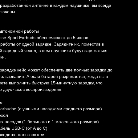
разработанной антенне в каждом наушнике, вы всегда
ключены.
автономной работы
se Sport Earbuds обеспечивают до 5 часов
работы от одной зарядке. Зарядите их, поместив в
 зарядный чехол, в нем наушники будут заряжаться
ки.
зарядке кейс может обеспечить две полных зарядки до
пользования. А если батарея разряжается, когда вы в
жете выполнить быструю 15-минутную зарядку, что
о двух часов воспроизведения.
ке
Earbudse (с ушными насадками среднего размера)
ехол
х насадок (1 большого и 1 маленького размера)
бель USB-C (от A до C)
оводство пользователя