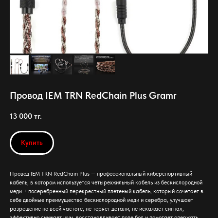
Провод IEM TRN RedChain Plus Gramr
13 000
тг.
Купить
Провод IEM TRN RedChain Plus — профессиональный киберспортивный
кабель, в котором используется четырехжильный кабель из бескислородной
меди + посеребренный перекрестный плетеный кабель, который сочетает в
себе двойные преимущества бескислородной меди и серебра, улучшает
разрешение по всей частоте, не теряет детали, не искажает сигнал,
эффективно снижает шум, восстанавливает поле боя и помогает одержать