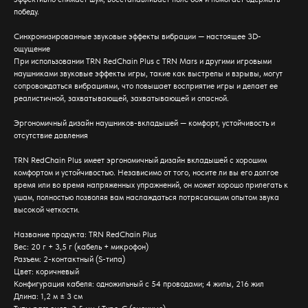
победу.
Синхронизированные звуковые эффекты вибрации — настоящее 3D-
ощущение
При использовании TRN RedChain Plus с TRN Mars и другими игровыми
наушниками звуковые эффекты игры, такие как выстрелы и взрывы, могут
сопровождаться вибрациями, что повышает восприятие игры и делает ее
реалистичной, захватывающей, захватывающей и опасной.
Эргономичный дизайн наушников-вкладышей — комфорт, устойчивость и
отсутствие давления
TRN RedChain Plus имеет эргономичный дизайн вкладышей с хорошим
комфортом и устойчивостью. Независимо от того, носите ли вы его долгое
время или во время напряженных упражнений, он может хорошо прилегать к
ушам, полностью позволяя вам наслаждаться потрясающим опытом звука
высокой четкости.
Название продукта: TRN RedChain Plus
Вес: 20 г + 3,5 г (кабель + микрофон)
Разъем: 2-контактный (S-типа)
Цвет: коричневый
Конфигурация кабеля: одножильный с 54 проводами; 4 жилы, 216 жил
Длина: 1,2 м ± 3 см