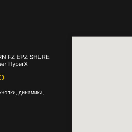
TRN FZ EPZ SHURE
ser HyperX
RO
кнопки, динамики,