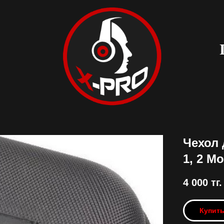
Чехол 
1, 2 Mo
4 000
тг.
Купит