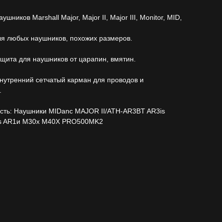
ушников Marshall Major, Major II, Major III, Monitor, MID,
я любых наушников, похожих размеров.
щита для наушников от царапин, вмятин.
внутренний сетчатый карман для проводов и
.
сть: Наушники MIDanc MAJOR II/ATH-AR3BT AR3is
s AR1и M30x M40X PRO500MK2