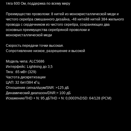
тяга 600 Ом, поддержка по всему миру
Преимущество проволоки: 8 нитей из монокристаллической меди и
чистого серебра смешанного дизайна, -48 нитей8 нитей 384-жильного
провода с сердечником из чистого серебра, сохраняющих два
основных преимущества серебряной проволоки и
монокристаллической меди
Скорость передачи точки высокая.
Сопротивление низкое, разрешение и высокой
Модель чипа: ALC5686
Интерфейс: Lightning до 3,5
Тяга: .65 мВт (329)
Частота дискретизации
ЦАП: 32 бит/384 кГц
Отношение сигнал/шум/SNR: >125 дБ
Динамический диапазон/DNR:> 100 дБ
Искажение/THD + N: 95 дБTHD + N: 0,0003%DSD: 64/128 (PCM)