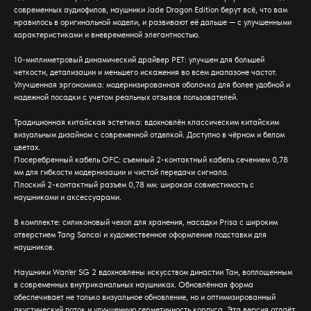
современных аудиофилов, наушники Jade Dragon Edition берут всё, что вам
нравилось в оригинальной модели, и развивают её дальше — с улучшенными
характеристиками и вневременной элегантностью.
10-миллиметровый динамический драйвер PET: улучшен для большей
четкости, детализации и меньшего искажения во всем диапазоне частот.
Улучшенная эргономика: модернизированная оболочка для более удобной и
надежной посадки с учетом реальных отзывов пользователей.
Традиционная китайская эстетика: вдохновлён классическим китайским
визуальным дизайном с современной отделкой. Доступно в чёрном и белом
цветах.
Посеребренный кабель OFC: съемный 2-контактный кабель сечением 0,78
мм для гибкости модернизации и чистой передачи сигнала.
Плоский 2-контактный разъем 0,78 мм: широкая совместимость с
наушниками и аксессуарами.
В комплекте: силиконовый чехол для хранения, насадки Prisa с широким
отверстием Tang Sancai и художественное оформление подставки для
наушников.
Наушники Wan'er SG 2 вдохновлены искусством династии Тан, воплощенным
в современных внутриканальных наушниках. Обновлённая форма
обеспечивает не только визуальное обновление, но и оптимизированный
акустический поток и улучшенную герметичность корпуса. Эта версия отдаёт