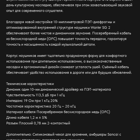
дань культурному наследию, обеспечивая при этом захватывающий звуковой
опыт для современного слушателя.
Благодаря новой настройке 10-миллиметровой ПЭТ-диафрагмы и
оптимизированной внутренней структуре наушники Wan'er SG 2
обеспечивают более чистое и динамичное звучание. Посеребренный кабель
из бескислородной меди (OFC) повышает точность передачи, гарантируя
точность и насыщенность каждой музыкальной детали.
Корпус наушников имеет тщательно продуманную форму для комфортного
использования при длительном использовании, а высококачественные
насадки и эргономичный дизайн снижают усталость ушей. Съёмный кабель
обеспечивает удобство использования в дороге или для будущих обновлений.
Технические характеристики
Динамик один 10-мм динамический драйвер из ПЭТ-материала
Чувствительность 113,5 дБ при 1 кГц
Импеданс 19 Ом при 1 кГц 20%
Частотная характеристика 20 Гц – 20 кГц
Материал кабеля Посеребренная бескислородная медь (OFC)
Длина кабеля 1,2 м ± 5%
Разъем Плоский 0,78 мм 2-контактный
Дополнительно: Силиконовый чехол для хранения, амбушюры Sancai с