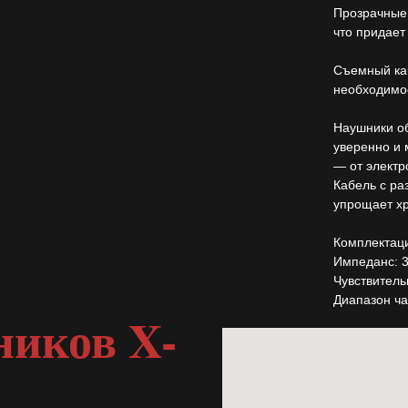
Прозрачные 
что придает
Съемный каб
необходимо
Наушники об
уверенно и
— от электр
Кабель с ра
упрощает хр
Комплектац
Импеданс: 
Чувствитель
Диапазон ча
ников X-