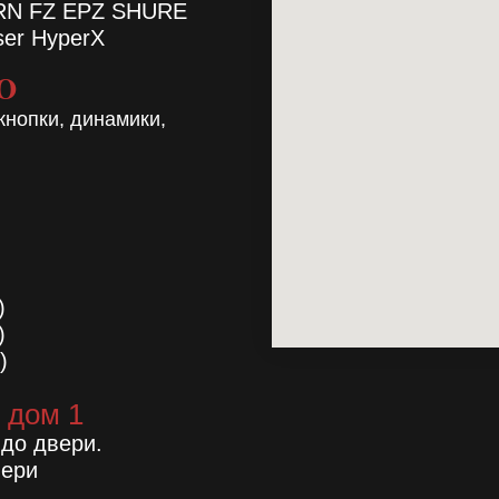
TRN FZ EPZ SHURE
ser HyperX
RO
кнопки, динамики,
)
)
)
 дом 1
 до двери.
вери