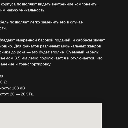
корпуса позволяют видеть внутренние компоненты,
 им некую уникальность.
ель позволяет легко заменить его в случае
сти.
ладают умеренной басовой подачей, и саббасы звучат
 мощно. Для фанатов различных музыкальных жанров
оники до рока — это будет вполне Съемный кабель:
зъемом 3.5 мм легко подключается и отключается, что
анение и транспортировку.
ия
30 Ω
ность: 108 dB
стот: 20 — 20К Гц