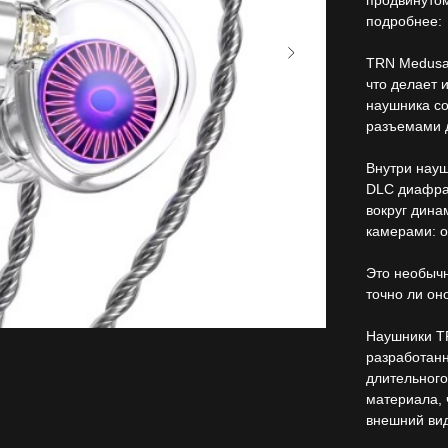
продвинутом
подробнее:
TRN Medusa
что делает 
наушника со
разъемами 
Внутри науш
DLC диафраг
вокруг дина
камерами: о
Это необычн
точно ли он
Наушники T
разработан
длительного
материала, 
внешний вид