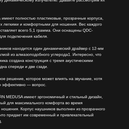
у динамическому излучателю. Давайте рассмотрим их
 имеют полностью пластиковые, прозрачные корпуса,
их легкими и комфортными для ношения. Вес каждого
ставляет всего 5,1 грамма. Они оснащены QDC-
для подключения кабеля.
ников находится один динамический драйвер с 12-мм
мой из алмазоподобного углерода1. Интересно, что
мика создана конструкция с тремя акустическими
дна спереди и две сзади.
ое решение, которое может влиять на звучание, хотя
о эффективно — вопрос.
RN MEDUSA имеют эргономичный и стильный дизайн,
ный для максимального комфорта во время
 ношения. Корпус наушников выполнен из прозрачного
что придает им современный и привлекательный
.