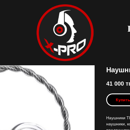
Наушн
41 000
тг
Купит
Наушники T
наушники, к