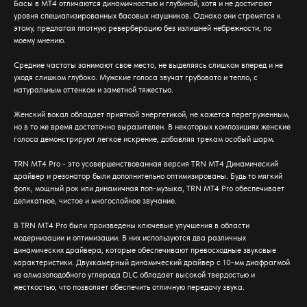
Басы в MT4 отличаются динамичностью и глубиной, хотя и не достигают
уровня специализированных басовых наушников. Однако они стремятся к
этому, предлагая плотную реверберацию без излишней небрежности, по
моему мнению.
Средние частоты занимают свое место, не выделяясь слишком вперед и не
уходя слишком глубоко. Мужские голоса звучат грубовато и тепло, с
натуральным оттенком и заметной тяжестью.
Женский вокал обладает приятной энергетикой, не кажется перегруженным,
но в то же время достаточно выразителен. В некоторых композициях женские
голоса демонстрируют легкое искрение, добавляя трекам особый шарм.
TRN MT4 Pro - это усовершенствованная версия TRN MT4 Динамический
драйвер и резонатор были дополнительно оптимизированы. Будь то мягкий
фолк, мощный рок или динамичная поп-музыка, TRN MT4 Pro обеспечивает
деликатное, чистое и многослойное звучание.
В TRN MT4 Pro были произведены ключевые улучшения в области
модернизации и оптимизации. В них используются два различных
динамических драйвера, которые обеспечивают превосходные звуковые
характеристики. Двухкамерный динамический драйвер с 10-мм диафрагмой
из алмазоподобного углерода DLC обладает высокой твердостью и
жесткостью, что позволяет обеспечить отличную передачу звука.