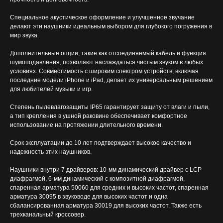
Специальное акустическое оформление и улучшенное звучание
делают эти наушники идеальным выбором для глубокого погружения в
мир звука.
Дополнительные опции, такие как отсоединяемый кабель и функция
шумоподавления, позволяют наслаждаться чистым звуком в любых
условиях. Совместимость с широким спектром устройств, включая
последние модели iPhone и iPad, делает их универсальным решением
для любителей музыки и игр.
Степень пылевлагозащиты IP65 гарантирует защиту от влаги и пыли,
а тип крепления в ушной раковине обеспечивает комфортное
использование на протяжении длительного времени.
Срок эксплуатации до 10 лет подтверждает высокое качество и
надежность этих наушников.
Наушники внутри 7 драйверов: 10-мм динамический драйвер с LCP
диафрагмой, 6-мм динамический с композитной диафрагмой,
спаренная арматура 50060 для средних и высоких частот, спаренная
арматура 30095 в звуководе для высоких частот и одна
сбалансированная арматура 30019 для высоких частот. Также есть
трехканальный кроссовер.