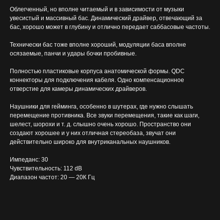
Облегченный, но вполне читаемый и в зависимости от музыки
увесистый и массивный бас. Динамический драйвер, отвечающий за
бас, хорошо может в глубину и отлично передает саббасовые частоты.
Технически бас тоже вполне хороший, модуляции баса вполне
осязаемые, панчи и удары бочки пробивные.
Полностью пластиковые корпуса анатомической формы. QDC
коннекторы для подключения кабеля. Одно компенсационное
отверстие для камеры динамических драйверов.
Наушники для гейминга, особенно в шутерах, где нужно слышать
перемещение противника. Все звуки перемещения, такие как шаги,
шелест, шорохи и т. д. слышно очень хорошо. Пространство они
создают хорошее и у них отличная стереобаза, звучат они
действительно широко для внутриканальных наушников.
Импеданс: 30
Чувствительность: 112 dB
Диапазон частот: 20 — 20К Гц