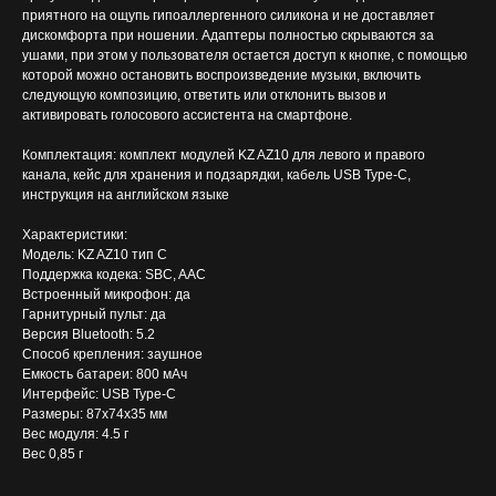
приятного на ощупь гипоаллергенного силикона и не доставляет
дискомфорта при ношении. Адаптеры полностью скрываются за
ушами, при этом у пользователя остается доступ к кнопке, с помощью
которой можно остановить воспроизведение музыки, включить
следующую композицию, ответить или отклонить вызов и
активировать голосового ассистента на смартфоне.
Комплектация: комплект модулей KZ AZ10 для левого и правого
канала, кейс для хранения и подзарядки, кабель USB Type-C,
инструкция на английском языке
Характеристики:
Модель: KZ AZ10 тип C
Поддержка кодека: SBC, AAC
Встроенный микрофон: да
Гарнитурный пульт: да
Версия Bluetooth: 5.2
Способ крепления: заушное
Емкость батареи: 800 мАч
Интерфейс: USB Type-C
Размеры: 87x74x35 мм
Вес модуля: 4.5 г
Вес 0,85 г