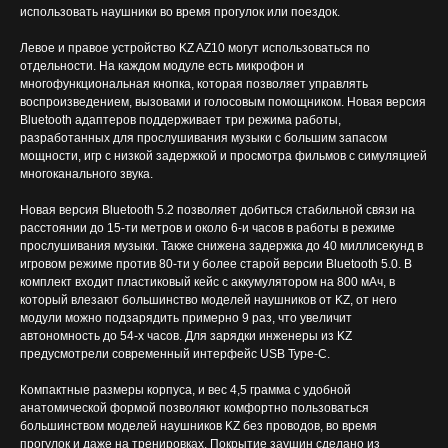
использовать наушники во время прогулок или поездок.
Левое и правое устройство KZ AZ10 могут использоваться по
отдельности. На каждом модуле есть микрофон и
многофункциональная кнопка, которая позволяет управлять
воспроизведением, вызовами и голосовым помощником. Новая версия
Bluetooth адаптеров поддерживает три режима работы,
разработанных для прослушивания музыки с большим запасом
мощности, игр с низкой задержкой и просмотра фильмов с симуляцией
многоканального звука.
Новая версия Bluetooth 5.2 позволяет добиться стабильной связи на
расстоянии до 15-ти метров и около 6-и часов в работы в режиме
прослушивания музыки. Также снижена задержка до 40 миллисекунд в
игровом режиме против 80-ти у более старой версии Bluetooth 5.0. В
комплект входит пластиковый кейс с аккумулятором на 800 мАч, в
который влезают большинство моделей наушников от KZ, от него
модули можно подзарядить примерно 9 раз, что увеличит
автономность до 54-х часов. Для зарядки инженеры из KZ
предусмотрели современный интерфейс USB Type-C.
Компактные размеры корпуса, и вес 4,5 грамма с удобной
анатомической формой позволяют комфортно пользоваться
большинством моделей наушников KZ без проводов, во время
прогулок и даже на тренировках. Покрытие заушин сделано из