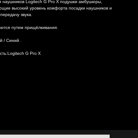
 наушников Logitech G Pro X подушки амбушюры,
ющие высокий уровень комфорта посадки наушников и
передачу звука.
аются путем прищёлкивания.
й / Синий .
ть:Logitech G Pro X