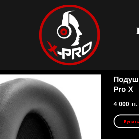
Подушк
Pro X
4 000
тг.
Купит