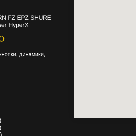
TRN FZ EPZ SHURE
ser HyperX
RO
кнопки, динамики,
)
)
)