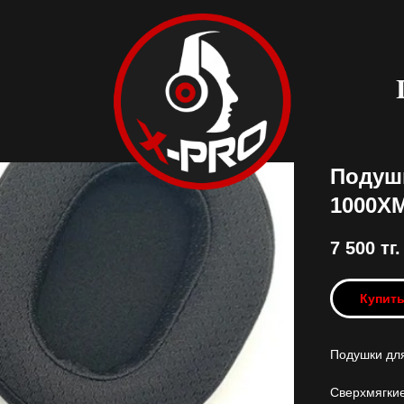
Подуш
1000X
7 500
тг.
Купит
Подушки дл
Сверхмягки