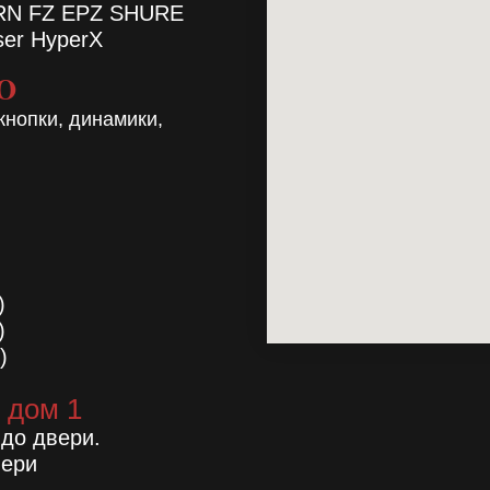
TRN FZ EPZ SHURE
ser HyperX
RO
кнопки, динамики,
)
)
)
 дом 1
 до двери.
вери