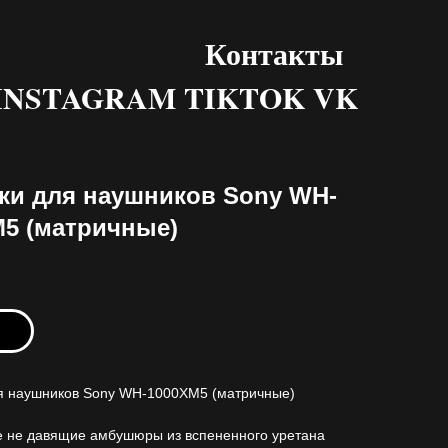
Контакты
INSTAGRAM TIKTOK VK
ки для наушников Sony WH-
M5 (матричные)
ь
я наушников Sony WH-1000XM5 (матричные)
е не давящие амбушюры из вспененного уретана