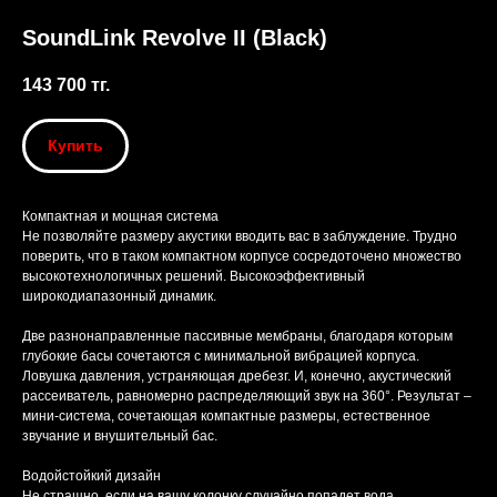
SoundLink Revolve II (Black)
143 700
тг.
Купить
Компактная и мощная система
Не позволяйте размеру акустики вводить вас в заблуждение. Трудно
поверить, что в таком компактном корпусе сосредоточено множество
высокотехнологичных решений. Высокоэффективный
широкодиапазонный динамик.
Две разнонаправленные пассивные мембраны, благодаря которым
глубокие басы сочетаются с минимальной вибрацией корпуса.
Ловушка давления, устраняющая дребезг. И, конечно, акустический
рассеиватель, равномерно распределяющий звук на 360°. Результат –
мини-система, сочетающая компактные размеры, естественное
звучание и внушительный бас.
Водойстойкий дизайн
Не страшно, если на вашу колонку случайно попадет вода.