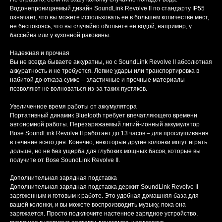
Водонепроницаемый дизайн SoundLink Revolve II по стандарту IP55
означает, что вы можете использовать ее в большем количестве мест,
не беспокоясь, что вы случайно обольете ее водой, например, у
бассейна или у кухонной раковины.
Надежная и прочная
Вы не всегда бываете аккуратны, но с SoundLink Revolve II абсолютная
аккуратность и не требуется. Легкие удары или транспортировка в
набитой до отказа сумке – эластичные и прочные материалы
позволяют не волноваться из-за таких пустяков.
Увеличенное время работы от аккумулятора
Портативный динамик Bluetooth требует впечатляющего времени
автономной работы. Перезаряжаемый литий-ионный аккумулятор
Bose SoundLink Revolve II работает до 13 часов – для прослушивания
в течение всего дня. Конечно, некоторые другие колонки могут играть
дольше, но не без ущерба для глубоких мощных басов, которые вы
получите от Bose SoundLink Revolve II.
Дополнительная зарядная подставка
Дополнительная зарядная подставка держит SoundLink Revolve II
заряженным и готовым к работе. Это удобная домашняя база для
вашей колонки, и вы можете воспроизводить музыку, пока она
заряжается. Просто подключите настенное зарядное устройство,