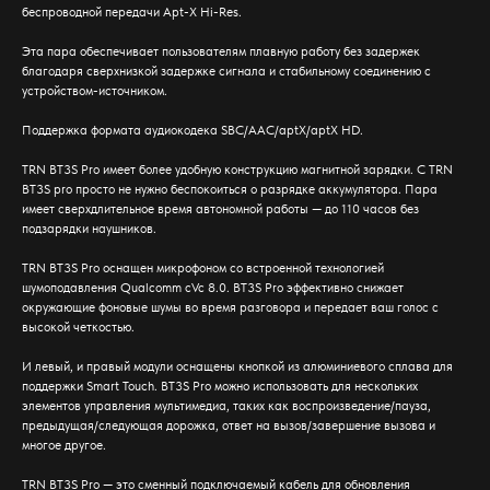
беспроводной передачи Apt-X Hi-Res.
Эта пара обеспечивает пользователям плавную работу без задержек
благодаря сверхнизкой задержке сигнала и стабильному соединению с
устройством-источником.
Поддержка формата аудиокодека SBC/AAC/aptX/aptX HD.
TRN BT3S Pro имеет более удобную конструкцию магнитной зарядки. С TRN
BT3S pro просто не нужно беспокоиться о разрядке аккумулятора. Пара
имеет сверхдлительное время автономной работы — до 110 часов без
подзарядки наушников.
TRN BT3S Pro оснащен микрофоном со встроенной технологией
шумоподавления Qualcomm cVc 8.0. BT3S Pro эффективно снижает
окружающие фоновые шумы во время разговора и передает ваш голос с
высокой четкостью.
И левый, и правый модули оснащены кнопкой из алюминиевого сплава для
поддержки Smart Touch. BT3S Pro можно использовать для нескольких
элементов управления мультимедиа, таких как воспроизведение/пауза,
предыдущая/следующая дорожка, ответ на вызов/завершение вызова и
многое другое.
TRN BT3S Pro — это сменный подключаемый кабель для обновления